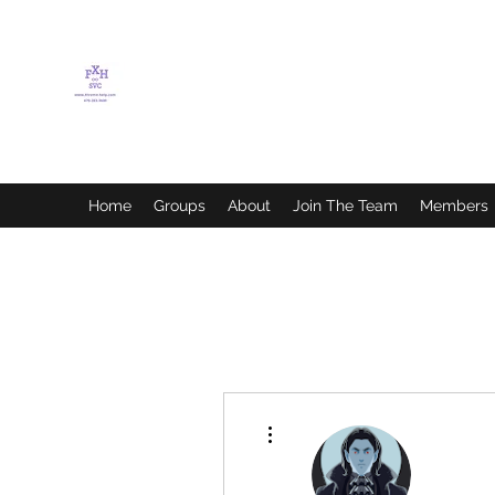
FLETCHER'S XTREME
HELP SERVICES
Home
Groups
About
Join The Team
Members
More actions