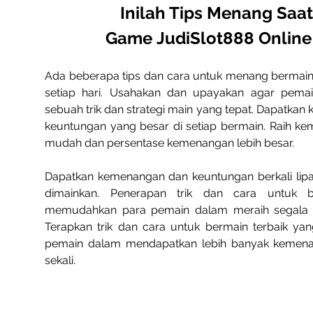
Inilah Tips Menang Saat
Game JudiSlot888 Online 
Ada beberapa tips dan cara untuk menang bermai
setiap hari. Usahakan dan upayakan agar pema
sebuah trik dan strategi main yang tepat. Dapatka
keuntungan yang besar di setiap bermain. Raih kem
mudah dan persentase kemenangan lebih besar.
Dapatkan kemenangan dan keuntungan berkali lipat
dimainkan. Penerapan trik dan cara untuk b
memudahkan para pemain dalam meraih segala 
Terapkan trik dan cara untuk bermain terbaik y
pemain dalam mendapatkan lebih banyak kemenan
sekali.