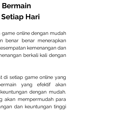
 Bermain 
Setiap Hari
n game online dengan mudah 
in benar benar menerapkan 
n kesempatan kemenangan dan 
enangan berkali kali dengan 
 di setiap game online yang 
ermain yang efektif akan 
keuntungan dengan mudah. 
ang akan mempermudah para 
gan dan keuntungan tinggi 