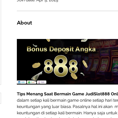
About
Tips Menang Saat Bermain Game JudiSlot888 Onlin
dalam setiap kali bermain game online setiap hari t
keuntungan yang luar biasa. Pasalnya hal ini akan  
keuntungan di setiap kali bermain. Hanya saja unt