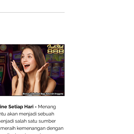
e Setiap Hari - 
Menang 
entu akan menjadi sebuah 
menjadi salah satu sumber 
uk meraih kemenangan dengan 